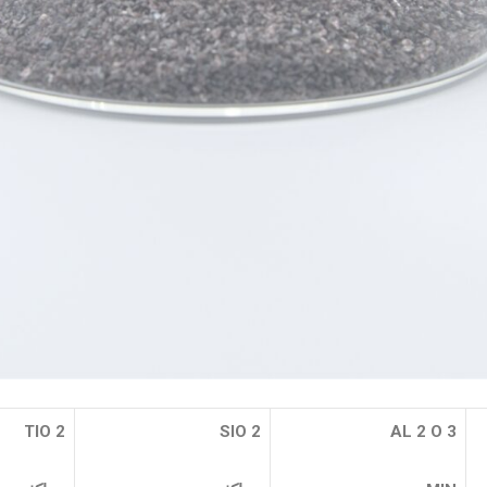
TIO
2
SIO
2
AL
2
O
3